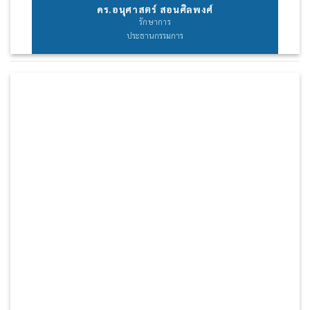
ดร.อนุศาสตร์ สอนศิลพงศ์
รักษาการ
ประธานกรรมการ