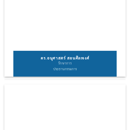
ดร.อนุศาสตร์ สอนศิลพงศ์
รักษาการ
ประธานกรรมการ