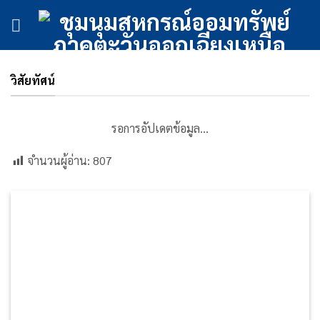
ข้าม
ไป
ยัง
เนื้อหา
วิสัยทัศน์
รอการอัปเดตข้อมูล…
จำนวนผู้อ่าน:
807