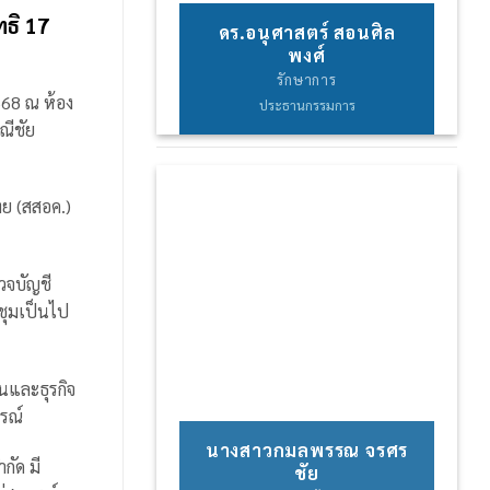
ธิ 17
ดร.อนุศาสตร์ สอนศิล
พงศ์
รักษาการ
568 ณ ห้อง
ประธานกรรมการ
ณีชัย
ทย (สสอค.)
วจบัญชี
ชุมเป็นไป
นและธุรกิจ
รณ์
นางสาวกมลพรรณ จรศร
กัด มี
ชัย