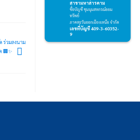
สาขามหาสารคาม
ชื่อบัญชี ชุมนุมสหกรณ์ออม
ทรัพย์
ภาคตะวันออกเฉียงเหนือ จำกัด
เลขที่บัญชี 409-3-60352-
9
ัด ร่วมลงนาม
ัด 🏢✨