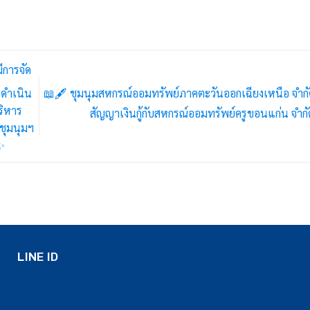
ีการจัด
📖🖋️ ชุมนุมสหกรณ์ออมทรัพย์ภาคตะวันออกเฉียงเหนือ จำก
ดำเนิน
ริหาร
สัญญาเงินกู้กับสหกรณ์ออมทรัพย์ครูขอนแก่น จำก
ชุมนุมฯ
✨
LINE ID