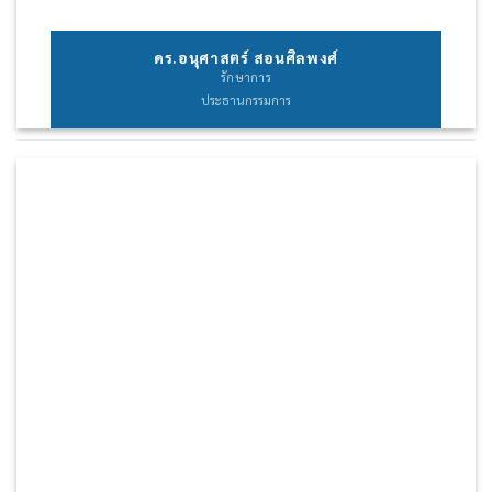
ดร.อนุศาสตร์ สอนศิลพงศ์
รักษาการ
ประธานกรรมการ