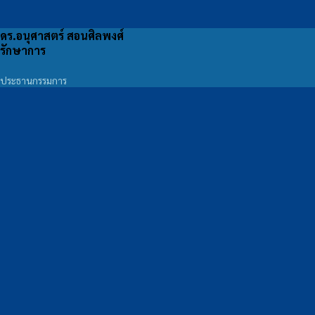
ดร.อนุศาสตร์ สอนศิลพงศ์
รักษาการ
ประธานกรรมการ