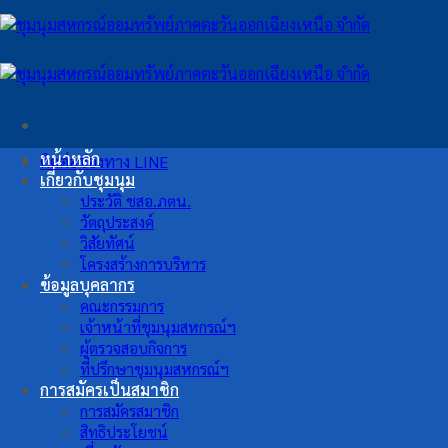
ข้าม
ไป
ยัง
เนื้อหา
หน้าหลัก
ติดต่อช่องทาง LINE
เกี่ยวกับชุมนุม
ประวัติ ชสอ.ภตน.
วัตถุประสงค์
วิสัยทัศน์
โครงสร้างการบริหาร
ข้อมูลบุคลากร
คณะกรรมการ
เจ้าหน้าที่ชุมนุมสหกรณ์ฯ
ผู้ตรวจสอบกิจการ
ที่ปรึกษาชุมนุมสหกรณ์ฯ
การสมัครเป็นสมาชิก
การสมัครสมาชิก
สิทธิประโยชน์