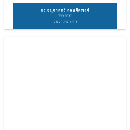
ดร.อนุศาสตร์ สอนศิลพงศ์
รักษาการ
ประธานกรรมการ