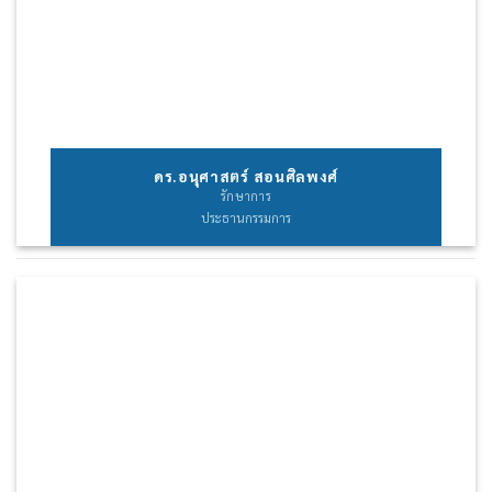
ดร.อนุศาสตร์ สอนศิลพงศ์
รักษาการ
ประธานกรรมการ