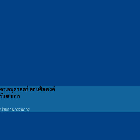
ดร.อนุศาสตร์ สอนศิลพงศ์
รักษาการ
ประธานกรรมการ