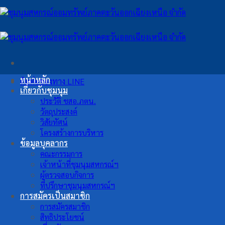
ข้าม
ไป
ยัง
เนื้อหา
หน้าหลัก
ติดต่อช่องทาง LINE
เกี่ยวกับชุมนุม
ประวัติ ชสอ.ภตน.
วัตถุประสงค์
วิสัยทัศน์
โครงสร้างการบริหาร
ข้อมูลบุคลากร
คณะกรรมการ
เจ้าหน้าที่ชุมนุมสหกรณ์ฯ
ผู้ตรวจสอบกิจการ
ที่ปรึกษาชุมนุมสหกรณ์ฯ
การสมัครเป็นสมาชิก
การสมัครสมาชิก
สิทธิประโยชน์