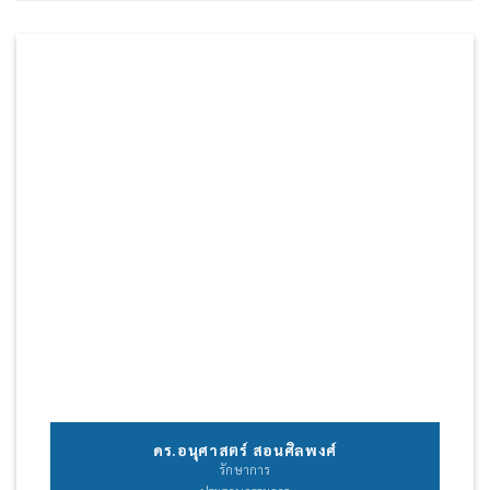
ดร.อนุศาสตร์ สอนศิลพงศ์
รักษาการ