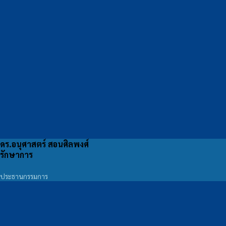
ดร.อนุศาสตร์ สอนศิลพงศ์
รักษาการ
ประธานกรรมการ