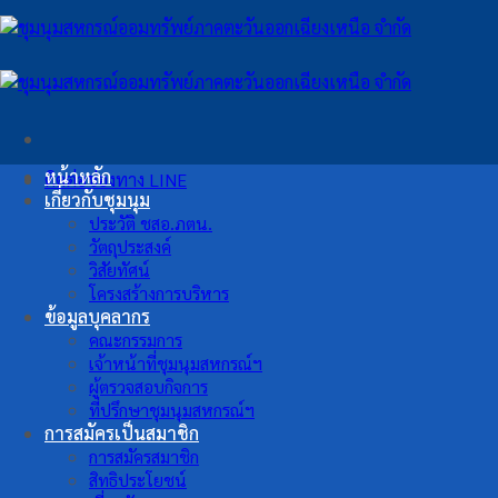
ข้าม
ไป
ยัง
เนื้อหา
หน้าหลัก
ติดต่อช่องทาง LINE
เกี่ยวกับชุมนุม
ประวัติ ชสอ.ภตน.
วัตถุประสงค์
วิสัยทัศน์
โครงสร้างการบริหาร
ข้อมูลบุคลากร
คณะกรรมการ
เจ้าหน้าที่ชุมนุมสหกรณ์ฯ
ผู้ตรวจสอบกิจการ
ที่ปรึกษาชุมนุมสหกรณ์ฯ
การสมัครเป็นสมาชิก
การสมัครสมาชิก
สิทธิประโยชน์