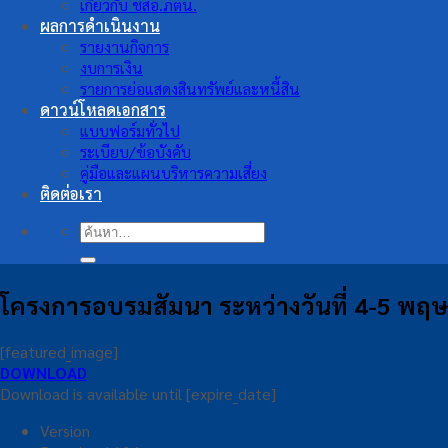
เกี่ยวกับ ชสอ.ภตน.
ผลการดำเนินงาน
รายงานกิจการ
งบการเงิน
รายการย่อแสดงสินทรัพย์และหนี้สิน
ดาวน์โหลดเอกสาร
แบบฟอร์มทั่วไป
ระเบียบ/ข้อบังคับ
คู่มือและแผนบริหารความเสี่ยง
ติดต่อเรา
ค้นหา:
โครงการอบรมสัมนา ระหว่างวันที่ 4-5 พ
[featured_image]
DOWNLOAD
Download is available until [expire_date]
Version