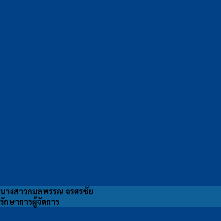
นางสาวกมลพรรณ จรศรชัย
รักษาการผู้จัดการ