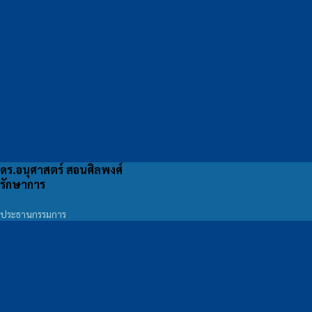
ดร.อนุศาสตร์ สอนศิลพงศ์
รักษาการ
ประธานกรรมการ