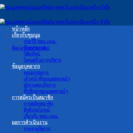
ข้าม
ไป
ยัง
เนื้อหา
หน้าหลัก
เกี่ยวกับชุมนุม
ประวัติ ชสอ.ภตน.
วัตถุประสงค์
ติดต่อช่องทาง LINE
วิสัยทัศน์
โครงสร้างการบริหาร
ข้อมูลบุคลากร
คณะกรรมการ
เจ้าหน้าที่ชุมนุมสหกรณ์ฯ
ผู้ตรวจสอบกิจการ
ที่ปรึกษาชุมนุมสหกรณ์ฯ
การสมัครเป็นสมาชิก
การสมัครสมาชิก
สิทธิประโยชน์
เกี่ยวกับ ชสอ.ภตน.
ผลการดำเนินงาน
รายงานกิจการ